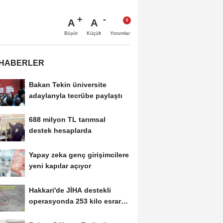
A
A
Büyüt
Küçült
Yorumlar
 HABERLER
Bakan Tekin üniversite
adaylarıyla tecrübe paylaştı
688 milyon TL tarımsal
destek hesaplarda
Yapay zeka genç girişimcilere
yeni kapılar açıyor
Hakkari'de JİHA destekli
operasyonda 253 kilo esrar
ele geçirildi