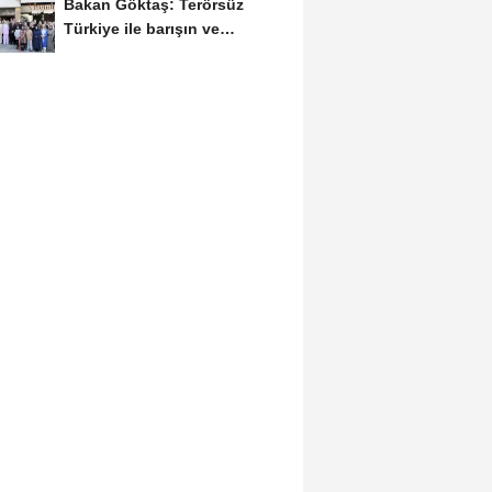
Bakan Göktaş: Terörsüz
Türkiye ile barışın ve
istikrarın güçlendiği...