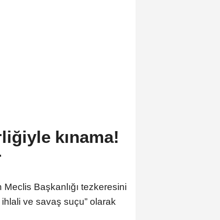
liğiyle kınama!
r
 Meclis Başkanlığı tezkeresini
k ihlali ve savaş suçu” olarak