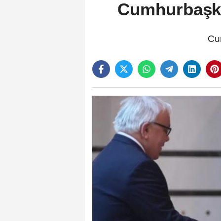
Cumhurbaşka
Cum