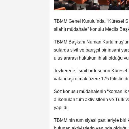
TBMM Genel Kurulu’nda, “Küresel S
silahlı müdahale” konulu Meclis Başka
TBMM Başkanı Numan Kurtulmuş’un imz
sularda sivil ve barışçıl bir insani ya
uluslararası hukukun ihlali olduğu vu
Tezkerede, İsrail ordusunun Kürese
vatandaşı olmak üzere 175 Filistin dos
Söz konusu müdahalenin “korsanlık ve
alıkonulan tüm aktivistlerin ve Türk v
yapıldı.
TBMM’nin tüm siyasi partileriyle birli
bulunan aktivistlerin yanında olduğu v