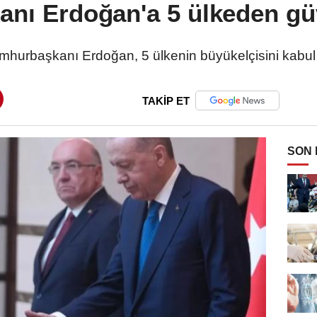
nı Erdoğan'a 5 ülkeden g
hurbaşkanı Erdoğan, 5 ülkenin büyükelçisini kabul 
TAKİP ET
SON