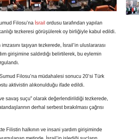
umud Filosu’na
İsrail
ordusu tarafından yapılan
nlığı tezkeresi görüşülerek oy birliğiyle kabul edildi.
asını taşıyan tezkerede, İsrail’in uluslararası
rdım girişimine saldırdığı belirtilerek, bu eylemin
rgulandı.
l Sumud Filosu’na müdahalesi sonucu 20’si Türk
tu aktivistin alıkonulduğu ifade edildi.
 savaş suçu” olarak değerlendirildiği tezkerede,
atandaşlarının derhal serbest bırakılması çağrısı
kte Filistin halkının ve insani yardım girişiminde
urgulanan metinde, İsrail’in işlediği suçların