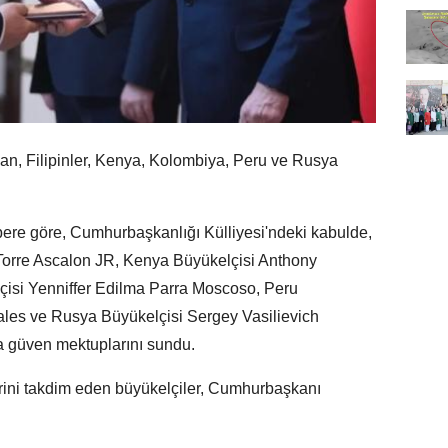
, Filipinler, Kenya, Kolombiya, Peru ve Rusya
abere göre, Cumhurbaşkanlığı Külliyesi'ndeki kabulde,
rre Ascalon JR, Kenya Büyükelçisi Anthony
isi Yenniffer Edilma Parra Moscoso, Peru
ales ve Rusya Büyükelçisi Sergey Vasilievich
 güven mektuplarını sundu.
lerini takdim eden büyükelçiler, Cumhurbaşkanı