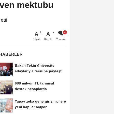
üven mektubu
etti
A
A
Büyüt
Küçült
Yorumlar
 HABERLER
Bakan Tekin üniversite
adaylarıyla tecrübe paylaştı
688 milyon TL tarımsal
destek hesaplarda
Yapay zeka genç girişimcilere
yeni kapılar açıyor