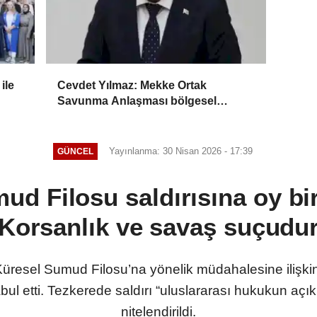
ile
Cevdet Yılmaz: Mekke Ortak
Savunma Anlaşması bölgesel
güvenliğe katkı sağlayacak
Yayınlanma: 30 Nisan 2026 - 17:39
GÜNCEL
 Filosu saldırısına oy bir
Korsanlık ve savaş suçudu
Küresel Sumud Filosu’na yönelik müdahalesine ilişkin
kabul etti. Tezkerede saldırı “uluslararası hukukun açı
nitelendirildi.