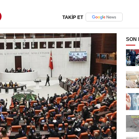
TAKİP ET
SON