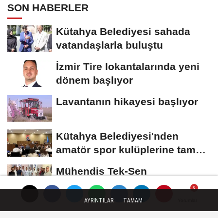
SON HABERLER
Kütahya Belediyesi sahada
vatandaşlarla buluştu
İzmir Tire lokantalarında yeni
dönem başlıyor
Lavantanın hikayesi başlıyor
Kütahya Belediyesi'nden
amatör spor kulüplerine tam
destek
Mühendis Tek-Sen
Bayındırlık’tan tarihi adım: İlk
şube Diyarbakır’da...
AYRINTILAR
TAMAM
Yorumlar
Yorumlar