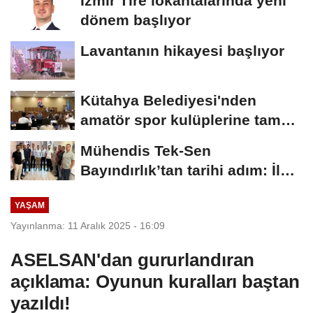
İzmir Tire lokantalarında yeni
dönem başlıyor
Lavantanın hikayesi başlıyor
Kütahya Belediyesi'nden
amatör spor kulüplerine tam
destek
Mühendis Tek-Sen
Bayındırlık’tan tarihi adım: İlk
şube Diyarbakır’da...
YAŞAM
Yayınlanma: 11 Aralık 2025 - 16:09
ASELSAN'dan gururlandıran
açıklama: Oyunun kuralları baştan
yazıldı!