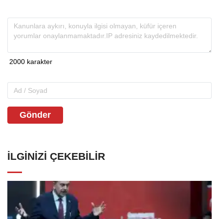
Gönder
İLGINIZI ÇEKEBILIR