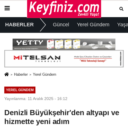
HABERLER
Güncel
Yerel Gündem
Yaş
Haberler
Yerel Gündem
YEREL GÜNDEM
Yayınlanma: 11 Aralık 2025 - 16:12
Denizli Büyükşehir'den altyapı ve
hizmette yeni adım