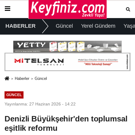
HABERLER
Güncel
Yerel Gündem
Yaş
Haberler
Güncel
GÜNCEL
Yayınlanma: 27 Haziran 2026 - 14:22
Denizli Büyükşehir'den toplumsal
eşitlik reformu