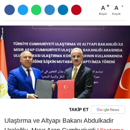
A
A
Büyüt
Küçült
TAKİP ET
Ulaştırma ve Altyapı Bakanı Abdulkadir