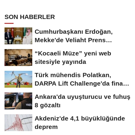
SON HABERLER
Cumhurbaşkanı Erdoğan,
Mekke'de Veliaht Prens
Muhammed bin Selman ile...
“Kocaeli Müze” yeni web
sitesiyle yayında
Türk mühendis Polatkan,
DARPA Lift Challenge'da finale
kaldı
Ankara'da uyuşturucu ve fuhuş
8 gözaltı
Akdeniz'de 4,1 büyüklüğünde
deprem