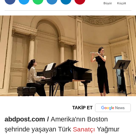
Büyüt
Küçült
TAKİP ET
abdpost.com /
Amerika'nın Boston
şehrinde yaşayan Türk
Yağmur
Sanatçı