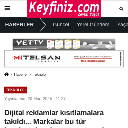
HABERLER
Güncel
Yerel Gündem
Yaş
Haberler
Teknoloji
TEKNOLOJI
Yayınlanma: 20 Mart 2025 - 11:27
Dijital reklamlar kısıtlamalara
takıldı... Markalar bu tür