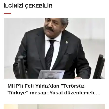
İLGINIZI ÇEKEBILIR
MHP'li Feti Yıldız'dan "Terörsüz
Türkiye" mesajı: Yasal düzenlemeler
kalıcı sonuç üretecek