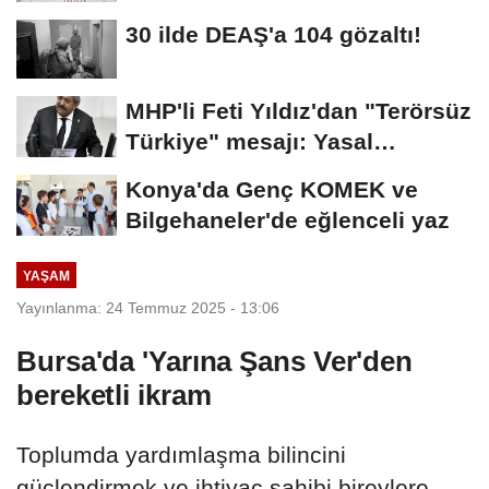
30 ilde DEAŞ'a 104 gözaltı!
MHP'li Feti Yıldız'dan "Terörsüz
Türkiye" mesajı: Yasal
düzenlemeler...
Konya'da Genç KOMEK ve
Bilgehaneler'de eğlenceli yaz
YAŞAM
Yayınlanma: 24 Temmuz 2025 - 13:06
Bursa'da 'Yarına Şans Ver'den
bereketli ikram
Toplumda yardımlaşma bilincini
güçlendirmek ve ihtiyaç sahibi bireylere