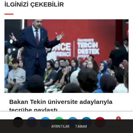
İLGINIZI ÇEKEBILIR
Bakan Tekin üniversite adaylarıyla
tecrübe paylaştı
AYRINTILAR
TAMAM
Yorumlar
Yorumlar
Yorumlar