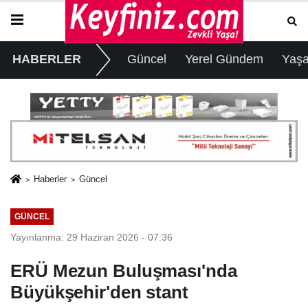
HABERLER
Güncel
Yerel Gündem
Yaş
Haberler
Güncel
GÜNCEL
Yayınlanma: 29 Haziran 2026 - 07:36
ERÜ Mezun Buluşması'nda
Büyükşehir'den stant