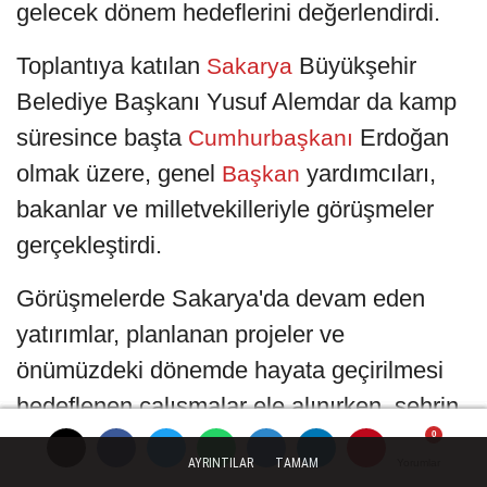
gelecek dönem hedeflerini değerlendirdi.
Toplantıya katılan
Büyükşehir
Sakarya
Belediye Başkanı Yusuf Alemdar da kamp
süresince başta
Erdoğan
Cumhurbaşkanı
olmak üzere, genel
yardımcıları,
Başkan
bakanlar ve milletvekilleriyle görüşmeler
gerçekleştirdi.
Görüşmelerde Sakarya'da devam eden
yatırımlar, planlanan projeler ve
önümüzdeki dönemde hayata geçirilmesi
hedeflenen çalışmalar ele alınırken, şehrin
öncelikleri ve ihtiyaçları da istişare edildi.
AYRINTILAR
TAMAM
Yorumlar
Yorumlar
Yorumlar
Yorumlar