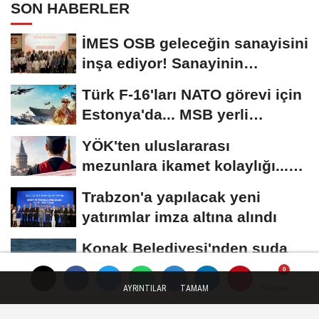
SON HABERLER
İMES OSB geleceğin sanayisini
inşa ediyor! Sanayinin
geleceği İMES...
Türk F-16'ları NATO görevi için
Estonya'da... MSB yerli
savunma sistemleriyle...
YÖK'ten uluslararası
mezunlara ikamet kolaylığı...
Süre 2 yıla...
Trabzon'a yapılacak yeni
yatırımlar imza altına alındı
Konak Belediyesi'nden suda
arama ve kurtarma eğitimi
AYRINTILAR
TAMAM
Yorumlar
Yorumlar