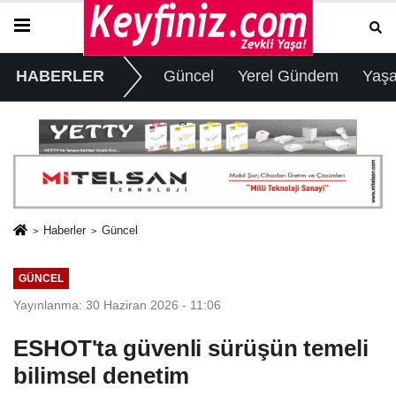
HABERLER
Güncel
Yerel Gündem
Yaş
Haberler
Güncel
GÜNCEL
Yayınlanma: 30 Haziran 2026 - 11:06
ESHOT'ta güvenli sürüşün temeli
bilimsel denetim