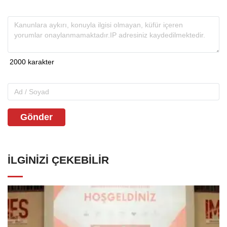
Gönder
İLGINIZI ÇEKEBILIR