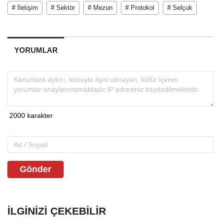
# İletişim
# Sektör
# Mezun
# Protokol
# Selçuk
YORUMLAR
Gönder
İLGINIZI ÇEKEBILIR