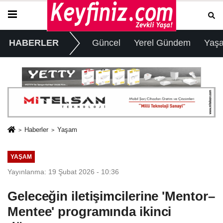
HABERLER
Güncel
Yerel Gündem
Yaş
Haberler
Yaşam
YAŞAM
Yayınlanma: 19 Şubat 2026 - 10:36
Geleceğin iletişimcilerine 'Mentor–
Mentee' programında ikinci