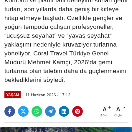
Konforlu ve planlı tatil deneyimi sunan gemi
turları, son yıllarda daha geniş bir kitleye
hitap etmeye başladı. Özellikle gençler ve
yoğun tempoda çalışan profesyoneller,
“uçuşsuz seyahat” ve “yavaş seyahat”
yaklaşımı nedeniyle kruvaziyer turlarına
yöneliyor. Coral Travel Türkiye Genel
Müdürü Mehmet Kamçı, 2026’da gemi
turlarına olan talebin daha da güçlenmesini
beklediklerini söyledi.
11 Haziran 2026 - 17:12
YAŞAM
A
A
Büyüt
Küçült