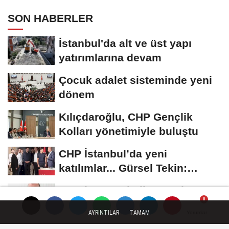
SON HABERLER
İstanbul'da alt ve üst yapı
yatırımlarına devam
Çocuk adalet sisteminde yeni
dönem
Kılıçdaroğlu, CHP Gençlik
Kolları yönetimiyle buluştu
CHP İstanbul’da yeni
katılımlar... Gürsel Tekin:
Birlikte başaracağız
Menderes Belediye Başkanı
İlkay Çiçek görevden
AYRINTILAR
TAMAM
Yorumlar
Yorumlar
uzaklaştırıldı