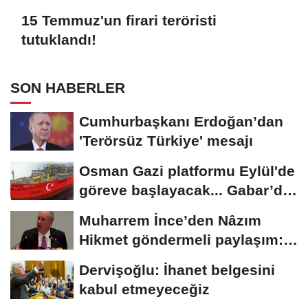
15 Temmuz'un firari teröristi
tutuklandı!
SON HABERLER
Cumhurbaşkanı Erdoğan’dan
'Terörsüz Türkiye' mesajı
Osman Gazi platformu Eylül'de
göreve başlayacak... Gabar’da
günlük...
Muharrem İnce’den Nâzım
Hikmet göndermeli paylaşım:
Vatan hainliğine...
Dervişoğlu: İhanet belgesini
kabul etmeyeceğiz