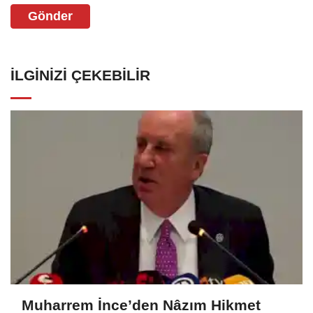
Gönder
İLGINIZI ÇEKEBILIR
Muharrem İnce’den Nâzım Hikmet