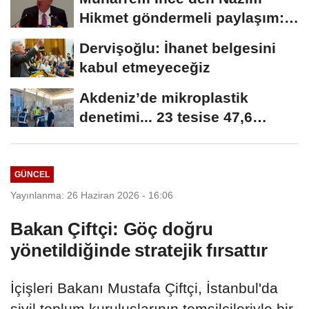
Hikmet göndermeli paylaşım:
Vatan hainliğine...
Dervişoğlu: İhanet belgesini
kabul etmeyeceğiz
Akdeniz’de mikroplastik
denetimi... 23 tesise 47,6
milyon TL ceza!
GÜNCEL
Yayınlanma: 26 Haziran 2026 - 16:06
Bakan Çiftçi: Göç doğru
yönetildiğinde stratejik fırsattır
İçişleri Bakanı Mustafa Çiftçi, İstanbul'da
sivil toplum kuruluşlarının temsilcileriyle bir