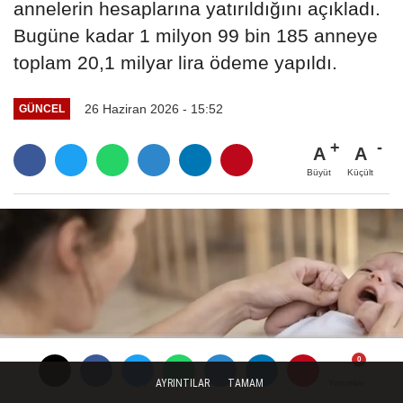
annelerin hesaplarına yatırıldığını açıkladı.
Bugüne kadar 1 milyon 99 bin 185 anneye
toplam 20,1 milyar lira ödeme yapıldı.
26 Haziran 2026 - 15:52
GÜNCEL
A
A
Büyüt
Küçült
AYRINTILAR
TAMAM
Yorumlar
Yorumlar
Yorumlar
Yorumlar