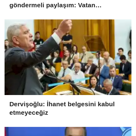
göndermeli paylaşım: Vatan
hainliğine devam ediyor hâlâ
Dervişoğlu: İhanet belgesini kabul
etmeyeceğiz