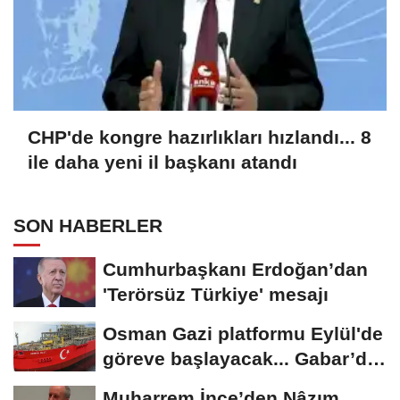
CHP'de kongre hazırlıkları hızlandı... 8
ile daha yeni il başkanı atandı
SON HABERLER
Cumhurbaşkanı Erdoğan’dan
'Terörsüz Türkiye' mesajı
Osman Gazi platformu Eylül'de
göreve başlayacak... Gabar’da
günlük...
Muharrem İnce’den Nâzım