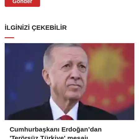
Gönder
İLGINIZI ÇEKEBILIR
Cumhurbaşkanı Erdoğan’dan
'Terörsüz Türkiye' mesajı