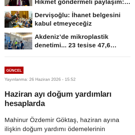
Hikmet göndermeli paylaşım:
Vatan hainliğine...
Dervişoğlu: İhanet belgesini
kabul etmeyeceğiz
Akdeniz’de mikroplastik
denetimi... 23 tesise 47,6
milyon TL ceza!
GÜNCEL
Yayınlanma: 26 Haziran 2026 - 15:52
Haziran ayı doğum yardımları
hesaplarda
Mahinur Özdemir Göktaş, haziran ayına
ilişkin doğum yardımı ödemelerinin