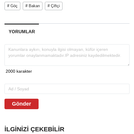
# Göç
# Bakan
# Çiftçi
YORUMLAR
Gönder
İLGINIZI ÇEKEBILIR