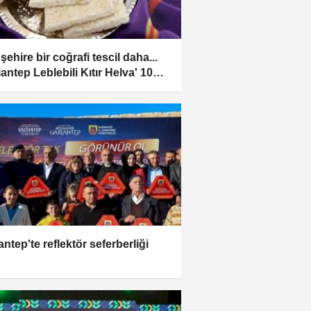
şehire bir coğrafi tescil daha...
antep Leblebili Kıtır Helva' 109.
 oldu
antep'te reflektör seferberliği