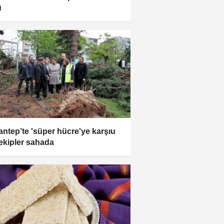
ü
antep’te 'süper hücre'ye karşıu
ekipler sahada