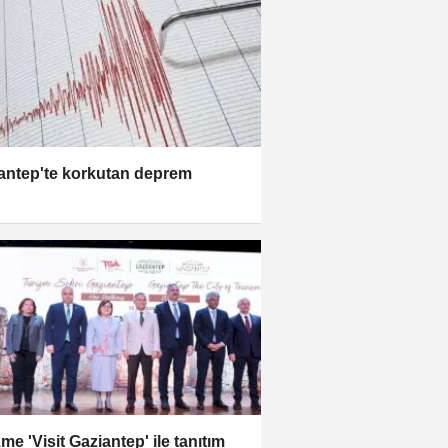
antep'te korkutan deprem
me 'Visit Gaziantep' ile tanıtım