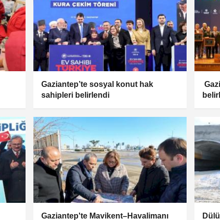
Gaziantep’te sosyal konut hak
Gazia
sahipleri belirlendi
belir
Gaziantep'te Mavikent–Havalimanı
Dülü