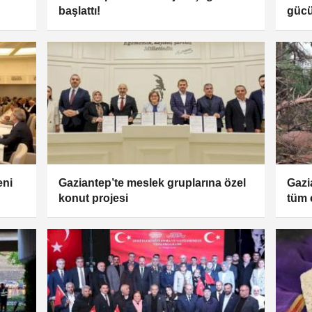
başlattı!
güc
eni
Gaziantep’te meslek gruplarına özel
Gazi
konut projesi
tüm 