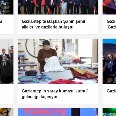
r!
Gaziantep'te Başkan Şahin şehit
Gazi 
aileleri ve gazilerle buluştu
'Gazi
ürün
Gaziantep'in saray kumaşı 'kutnu'
Gazi
geleceğe taşınıyor