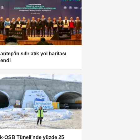
ntep’in sıfır atık yol haritası
lendi
k-OSB Tüneli’nde yüzde 25