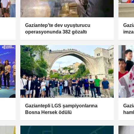
Gaziantep'te dev uyuşturucu
Gazi
operasyonunda 382 gözaltı
imza
Gaziantepli LGS şampiyonlarına
Gazi
Bosna Hersek ödülü
haml