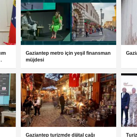
dım
Gaziantep metro için yeşil finansman
Gazi
müjdesi
Gaziantep turizmde dijital çağı
Turiz