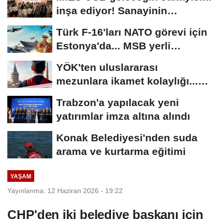
inşa ediyor! Sanayinin
geleceği İMES...
Türk F-16'ları NATO görevi için
Estonya'da... MSB yerli
savunma sistemleriyle...
YÖK'ten uluslararası
mezunlara ikamet kolaylığı...
Süre 2 yıla...
Trabzon'a yapılacak yeni
yatırımlar imza altına alındı
Konak Belediyesi'nden suda
arama ve kurtarma eğitimi
YAŞAM
Yayınlanma: 12 Haziran 2026 - 19:22
CHP'den iki belediye başkanı için