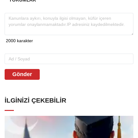
Gönder
İLGINIZI ÇEKEBILIR