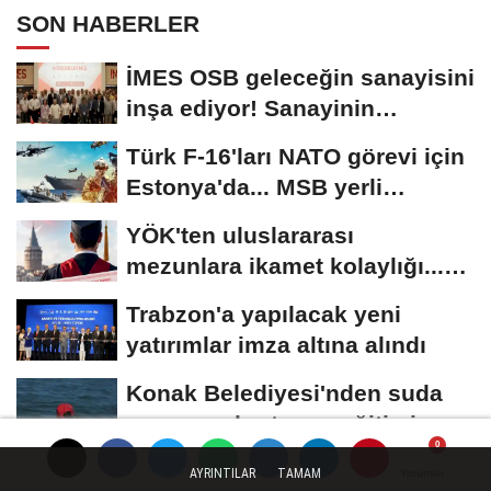
SON HABERLER
İMES OSB geleceğin sanayisini
inşa ediyor! Sanayinin
geleceği İMES...
Türk F-16'ları NATO görevi için
Estonya'da... MSB yerli
savunma sistemleriyle...
YÖK'ten uluslararası
mezunlara ikamet kolaylığı...
Süre 2 yıla...
Trabzon'a yapılacak yeni
yatırımlar imza altına alındı
Konak Belediyesi'nden suda
arama ve kurtarma eğitimi
AYRINTILAR
TAMAM
Yorumlar
Yorumlar