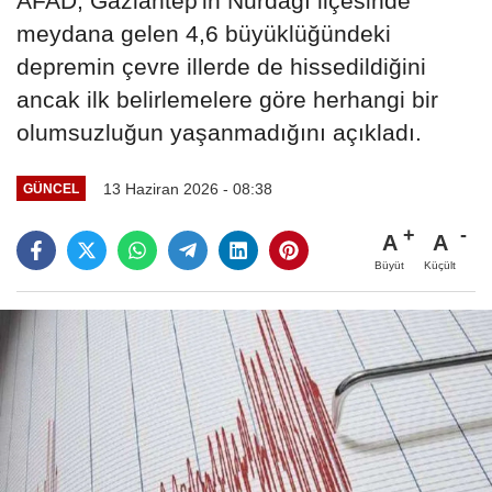
AFAD, Gaziantep'in Nurdağı ilçesinde
meydana gelen 4,6 büyüklüğündeki
depremin çevre illerde de hissedildiğini
ancak ilk belirlemelere göre herhangi bir
olumsuzluğun yaşanmadığını açıkladı.
13 Haziran 2026 - 08:38
GÜNCEL
A
A
Büyüt
Küçült