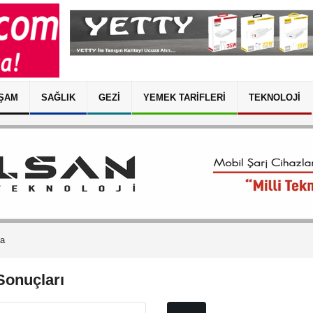
ŞAM
SAĞLIK
GEZI
YEMEK TARIFLERI
TEKNOLOJI
ma
Sonuçları