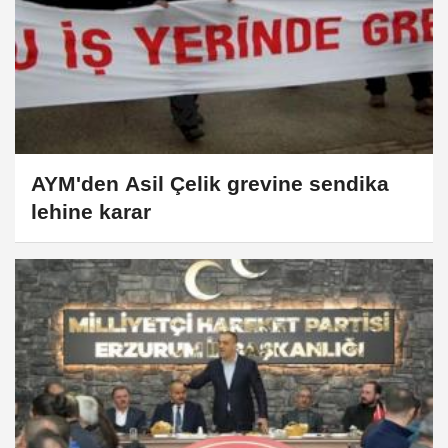
AYM'den Asil Çelik grevine sendika
lehine karar