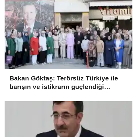
Bakan Göktaş: Terörsüz Türkiye ile
barışın ve istikrarın güçlendiği
gelecek hedefliyoruz