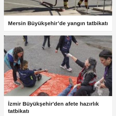
Mersin Büyükşehir’de yangın tatbikatı
İzmir Büyükşehir'den afete hazırlık
tatbikatı