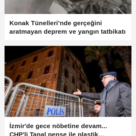
Konak Tünelleri’nde gerçeğini
aratmayan deprem ve yangın tatbikatı
İzmir'de gece nöbetine devam...
CHP'li Tanal pense ile plastik