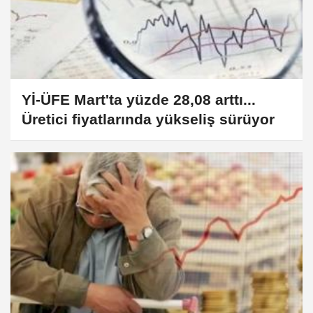
Yİ-ÜFE Mart'ta yüzde 28,08 arttı...
Üretici fiyatlarında yükseliş sürüyor