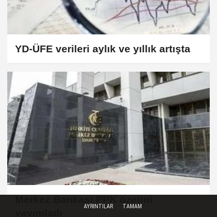
YD-ÜFE verileri aylık ve yıllık artışta
Merkez Bankası PPK özetini
AYRINTILAR
TAMAM
yayımladı