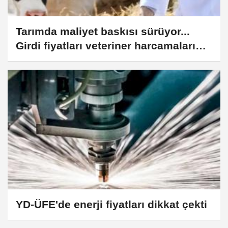
Tarımda maliyet baskısı sürüyor...
Girdi fiyatları veteriner harcamaları
yine zirvede
YD-ÜFE'de enerji fiyatları dikkat çekti