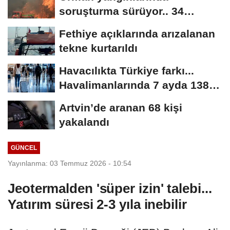
soruşturma sürüyor.. 34
şüpheliden 9'u tutuklandı
Fethiye açıklarında arızalanan
tekne kurtarıldı
Havacılıkta Türkiye farkı...
Havalimanlarında 7 ayda 138,7
milyon...
Artvin’de aranan 68 kişi
yakalandı
GÜNCEL
Yayınlanma: 03 Temmuz 2026 - 10:54
Jeotermalden 'süper izin' talebi...
Yatırım süresi 2-3 yıla inebilir