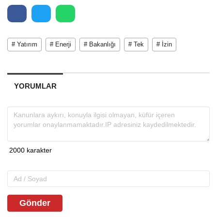
# Yatırım
# Enerji
# Bakanlığı
# Tek
# İzin
YORUMLAR
Gönder