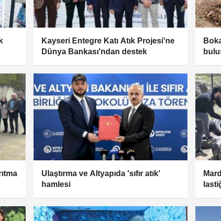
k
Kayseri Entegre Katı Atık Projesi'ne
Boka
Dünya Bankası'ndan destek
bulu
rıtma
Ulaştırma ve Altyapıda 'sıfır atık'
Mard
hamlesi
last