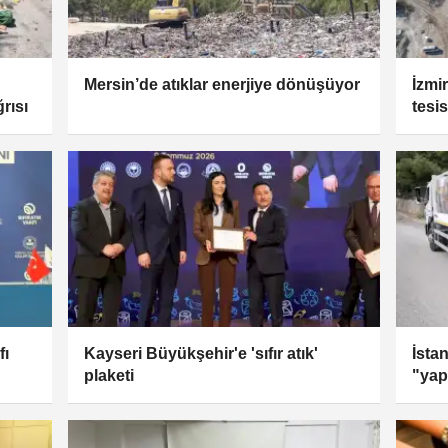
Mersin’de atıklar enerjiye dönüşüyor
İzmir
rısı
tesi
fı
Kayseri Büyükşehir'e 'sıfır atık'
İsta
plaketi
"yap