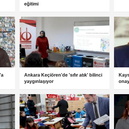
eğitimi
'a
Ankara Keçiören'de 'sıfır atık' bilinci
Kays
yaygınlaşıyor
ona