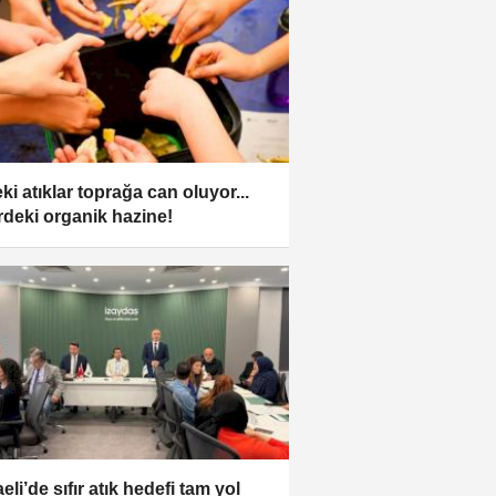
ki atıklar toprağa can oluyor...
rdeki organik hazine!
li’de sıfır atık hedefi tam yol