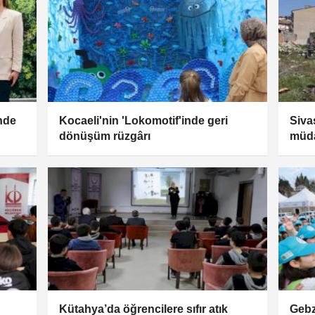
nde
Kocaeli'nin 'Lokomotif'inde geri
Sivas
dönüşüm rüzgârı
müd
Kütahya’da öğrencilere sıfır atık
Gebze