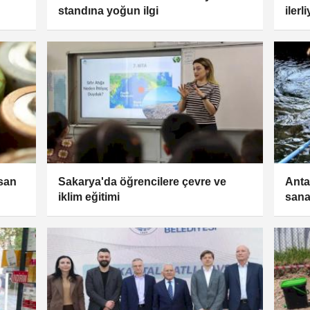
standına yoğun ilgi
ilerl
nsan
Sakarya'da öğrencilere çevre ve
Anta
iklim eğitimi
sana