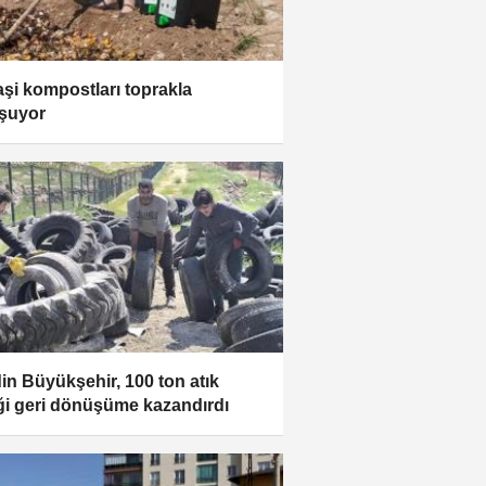
şi kompostları toprakla
şuyor
in Büyükşehir, 100 ton atık
iği geri dönüşüme kazandırdı