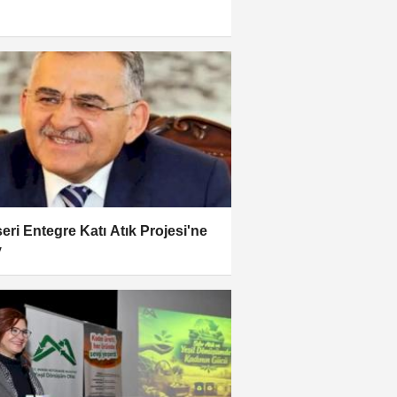
eri Entegre Katı Atık Projesi'ne
y