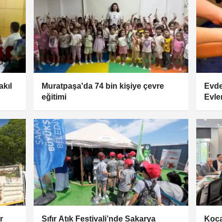
akıl
Muratpaşa'da 74 bin kişiye çevre
Evde
eğitimi
Evle
r
Sıfır Atık Festivali’nde Sakarya
Kocae