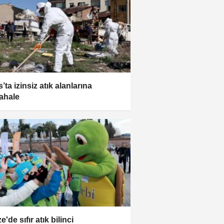
’ta izinsiz atık alanlarına
ahale
'de sıfır atık bilinci