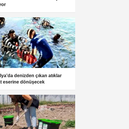
iyor
lya'da denizden çıkan atıklar
t eserine dönüşecek