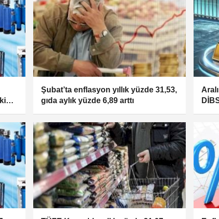
Şubat’ta enflasyon yıllık yüzde 31,53,
Aral
ki
gıda aylık yüzde 6,89 arttı
DİBS
külçe