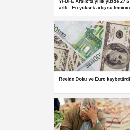
Yİ-ÜFE Aralık'ta yıllık yüzde 27,6
arttı... En yüksek artış su temini
Reelde Dolar ve Euro kaybettirdi