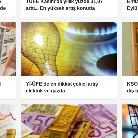
7
TÜFE Kasım'da yıllık yüzde 31,07
Enfl
nde
arttı... En yüksek artış konutta
Eylü
!
Yİ-ÜFE'de en dikkat çekici artış
KSO 
elektrik ve gazda
dış t
değe