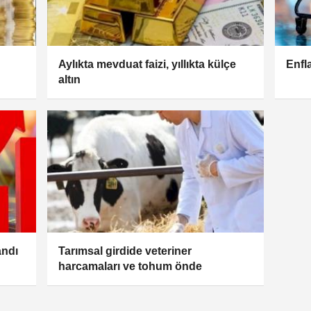
Aylıkta mevduat faizi, yıllıkta külçe
Enfl
altın
andı
Tarımsal girdide veteriner
harcamaları ve tohum önde