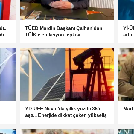
ı...
TÜED Mardin Başkanı Çalhan'dan
Yİ-Ü
di
TÜİK'e enflasyon tepkisi:
arttı
YD-ÜFE Nisan’da yıllık yüzde 35’i
Mart
aştı... Enerjide dikkat çeken yükseliş