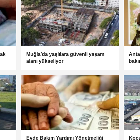
rak
Muğla’da yaşlılara güvenli yaşam
Anta
alanı yükseliyor
bakı
Evde Bakım Yardımı Yönetmeliği
Koca