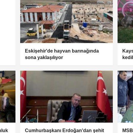
Eskişehir'de hayvan barınağında
Kays
sona yaklaşılıyor
kedi
nluk
Cumhurbaşkanı Erdoğan'dan şehit
MSB: