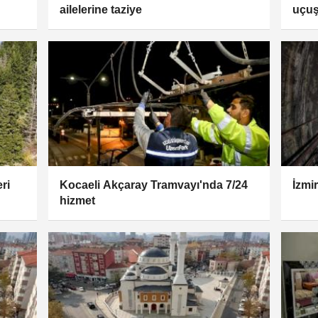
ailelerine taziye
uçuş
ri
Kocaeli Akçaray Tramvayı'nda 7/24
İzmi
hizmet