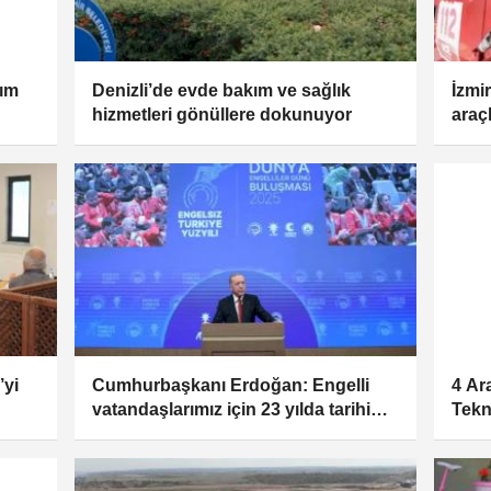
kım
Denizli’de evde bakım ve sağlık
İzmi
hizmetleri gönüllere dokunuyor
araç
’yi
Cumhurbaşkanı Erdoğan: Engelli
4 Ar
vatandaşlarımız için 23 yılda tarihi
Tekn
adımlar attık