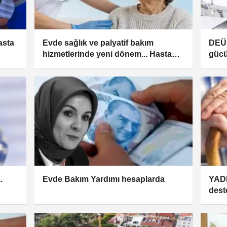
asta
Evde sağlık ve palyatif bakım
DEÜ 
hizmetlerinde yeni dönem... Hastane
gücü
eve taşınıyor!
.
Evde Bakım Yardımı hesaplarda
YADE
dest