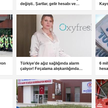
değişti.. Şartlar, gelir hesabı ve
Kays
denetimler sil baştan
yon
Türkiye'de ağız sağlığında alarm
6 mi
çalıyor! Fırçalama alışkanlığında
hesa
Avrupa'nın gerisindeyiz