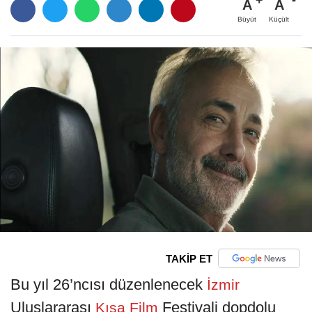
A
A
Büyüt
Küçült
TAKİP ET
Bu yıl 26’ncısı düzenlenecek
İzmir
Uluslararası
Festivali dopdolu
Kısa
Film