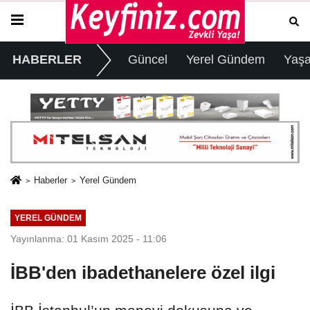
HABERLER
Güncel
Yerel Gündem
Yaş
Haberler
Yerel Gündem
YEREL GÜNDEM
Yayınlanma: 01 Kasım 2025 - 11:06
İBB'den ibadethanelere özel ilgi