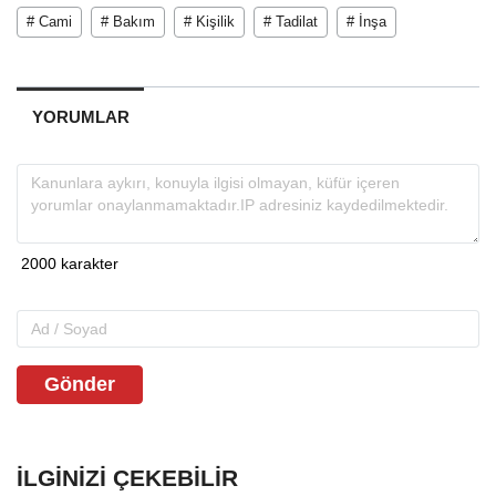
# Cami
# Bakım
# Kişilik
# Tadilat
# İnşa
YORUMLAR
Gönder
İLGINIZI ÇEKEBILIR