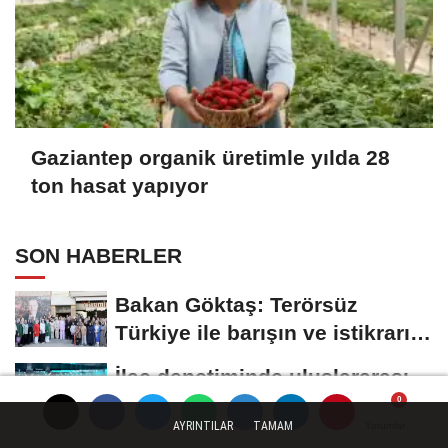
Gaziantep organik üretimle yılda 28
ton hasat yapıyor
SON HABERLER
Bakan Göktaş: Terörsüz
Türkiye ile barışın ve istikrarın
güçlendiği...
İlaç denetiminde uluslararası
standart dönemi
AYRINTILAR
TAMAM
Yorumlar
Yorumlar
Yorumlar