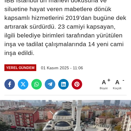
İBB İstanbul’un manevi dokusuna ve
siluetine hayat veren mabetlere dönük
kapsamlı hizmetlerini 2019’dan bugüne dek
artırarak sürdürdü. 23 camiyi kapsayan,
ilgili belediye birimleri tarafından yürütülen
inşa ve tadilat çalışmalarında 14 yeni cami
inşa edildi.
01 Kasım 2025 - 11:06
YEREL GÜNDEM
A
A
Büyüt
Küçült