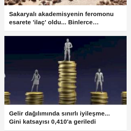
Sakaryalı akademisyenin feromonu
esarete 'ilaç' oldu... Binlerce
kokarcanın istila kabusunu
TUTSAK'la bitirdi
Gelir dağılımında sınırlı iyileşme...
Gini katsayısı 0,410'a geriledi