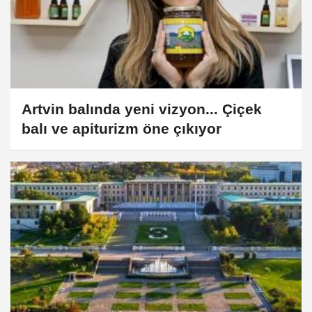
Artvin balında yeni vizyon... Çiçek
balı ve apiturizm öne çıkıyor