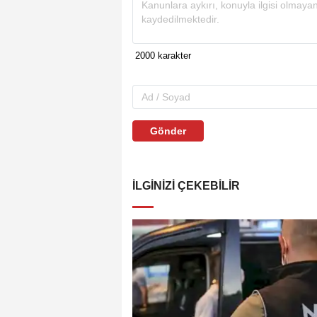
Gönder
İLGINIZI ÇEKEBILIR