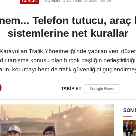
Yayınlanma: 03 Temmuz 2026 - 09:06
GÜNCEL
önem... Telefon tutucu, araç
sistemlerine net kurallar
, Karayolları Trafik Yönetmeliği'nde yapılan yeni düz
dir tartışma konusu olan birçok başlığın netleştirild
rını korumayı hem de trafik güvenliğini güçlendirmey
TAKİP ET
SON