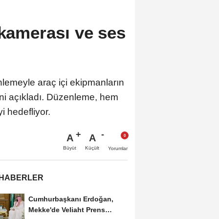
 kamerası ve ses
enlemeyle araç içi ekipmanların
iğini açıkladı. Düzenleme, hem
i hedefliyor.
A
A
Büyüt
Küçült
Yorumlar
 HABERLER
Cumhurbaşkanı Erdoğan,
Mekke'de Veliaht Prens