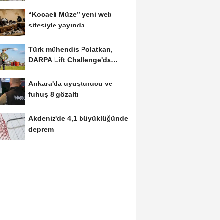
Muhammed bin Selman ile...
“Kocaeli Müze” yeni web
sitesiyle yayında
Türk mühendis Polatkan,
DARPA Lift Challenge'da
finale kaldı
Ankara'da uyuşturucu ve
fuhuş 8 gözaltı
Akdeniz'de 4,1 büyüklüğünde
deprem