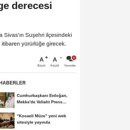
ge derecesi
Sivas'ın Suşehri ilçesindeki
 itibaren yürürlüğe girecek.
A
A
Büyüt
Küçült
Yorumlar
 HABERLER
Cumhurbaşkanı Erdoğan,
Mekke'de Veliaht Prens
Muhammed bin Selman ile...
“Kocaeli Müze” yeni web
sitesiyle yayında