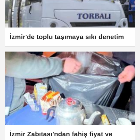
İzmir'de toplu taşımaya sıkı denetim
İzmir Zabıtası'ndan fahiş fiyat ve