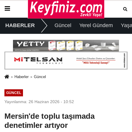
HABERLER
Güncel
Yerel Gündem
Yaş
Haberler
Güncel
GÜNCEL
Yayınlanma: 26 Haziran 2026 - 10:52
Mersin'de toplu taşımada
denetimler artıyor