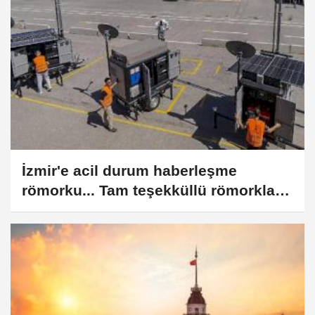
İzmir'e acil durum haberleşme
römorku... Tam teşekküllü römorklar
İzmir'e ses olacak