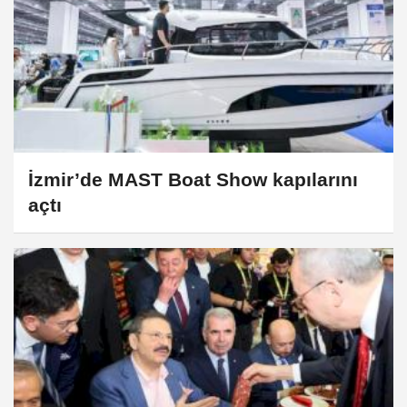
İzmir’de MAST Boat Show kapılarını
açtı