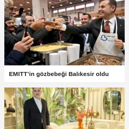
EMITT’in gözbebeği Balıkesir oldu