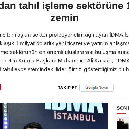
an tahıl işleme sektörüne 1
zemin
8 bini aşkın sektör profesyonelini ağırlayan İDMA İs
aşık 1 milyar dolarlık yeni ticaret ve yatırım anlaşma
leme sektörünün en önemli uluslararası buluşmaların
netim Kurulu Başkanı Muhammet Ali Kalkan, “İDMA İ
 tahıl ekosistemindeki liderliğimizi gösterdiğimiz bi
TAKİP ET
SON