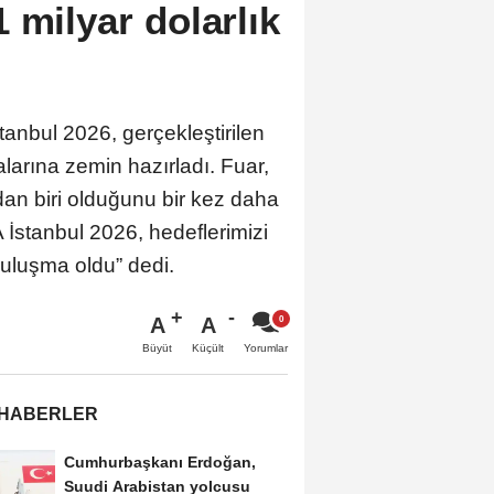
 milyar dolarlık
tanbul 2026, gerçekleştirilen
larına zemin hazırladı. Fuar,
dan biri olduğunu bir kez daha
stanbul 2026, hedeflerimizi
r buluşma oldu” dedi.
A
A
Büyüt
Küçült
Yorumlar
 HABERLER
Cumhurbaşkanı Erdoğan,
Suudi Arabistan yolcusu