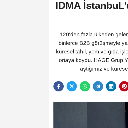
IDMA İstanbuL'd
120'den fazla ülkeden gelen 
binlerce B2B görüşmeyle yakl
küresel tahıl, yem ve gıda iş
ortaya koydu. HAGE Grup Yö
aştığımız ve küresel