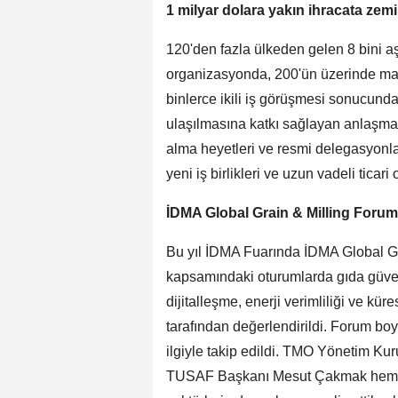
1 milyar dolara yakın ihracata zemi
120'den fazla ülkeden gelen 8 bini aş
organizasyonda, 200'ün üzerinde mark
binlerce ikili iş görüşmesi sonucunda
ulaşılmasına katkı sağlayan anlaşmala
alma heyetleri ve resmi delegasyonlar 
yeni iş birlikleri ve uzun vadeli ticari o
İDMA Global Grain & Milling Forum’
Bu yıl İDMA Fuarında İDMA Global Gr
kapsamındaki oturumlarda gıda güvenli
dijitalleşme, enerji verimliliği ve kür
tarafından değerlendirildi. Forum b
ilgiyle takip edildi. TMO Yönetim K
TUSAF Başkanı Mesut Çakmak hem a