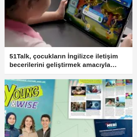
51Talk, çocukların İngilizce iletişim
becerilerini geliştirmek amacıyla
küresel müfredat güncellemesi
yaparak 15. yıl dönümünü kutladı