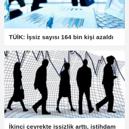
TÜİK: İşsiz sayısı 164 bin kişi azaldı
İkinci çeyrekte işsizlik arttı, istihdam