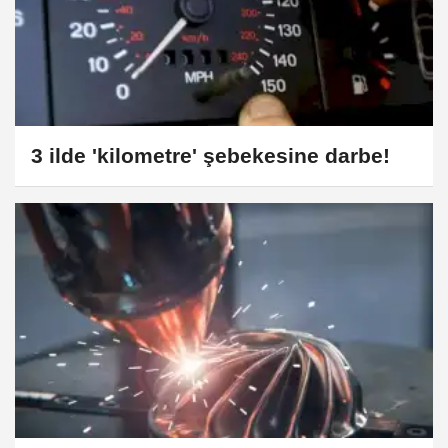
3 ilde 'kilometre' şebekesine darbe!