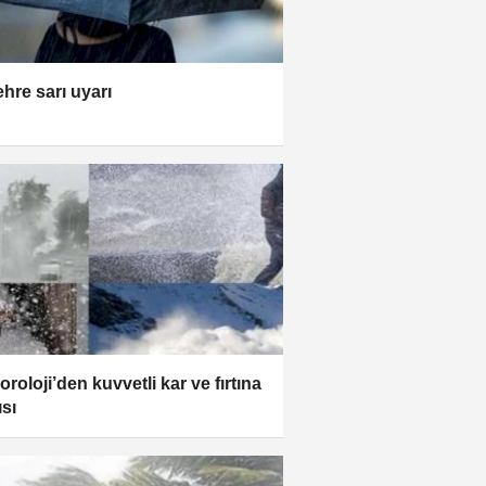
ehre sarı uyarı
roloji’den kuvvetli kar ve fırtına
ısı