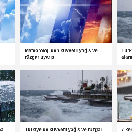
Meteoroloji’den kuvvetli yağış ve
Türk
rüzgar uyarısı
alar
na
Türkiye’de kuvvetli yağış ve rüzgar
7 ken