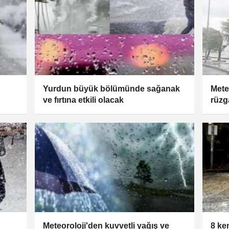
Yurdun büyük bölümünde sağanak
Mete
ve fırtına etkili olacak
rüzg
Meteoroloji'den kuvvetli yağış ve
8 ke