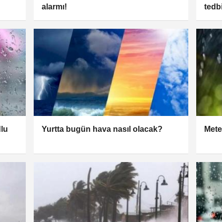
alarmı!
tedbi
dlu
Yurtta bugün hava nasıl olacak?
Meteo