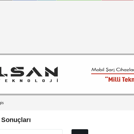
gis
 Sonuçları