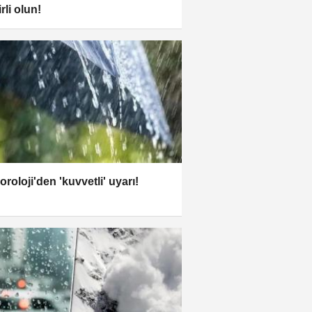
rli olun!
roloji'den 'kuvvetli' uyarı!