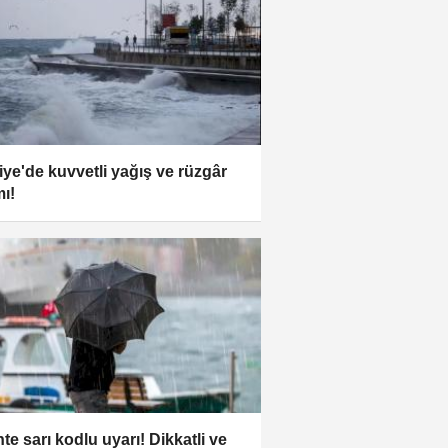
iye'de kuvvetli yağış ve rüzgâr
mı!
te sarı kodlu uyarı! Dikkatli ve