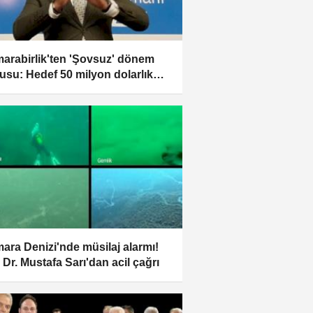
marabirlik'ten 'Şovsuz' dönem
usu: Hedef 50 milyon dolarlık
cat ve kurumsal hafıza!
ara Denizi'nde müsilaj alarmı!
 Dr. Mustafa Sarı'dan acil çağrı