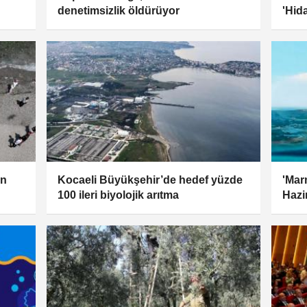
denetimsizlik öldürüyor
'Hid
in
Kocaeli Büyükşehir’de hedef yüzde
'Mar
100 ileri biyolojik arıtma
Hazi