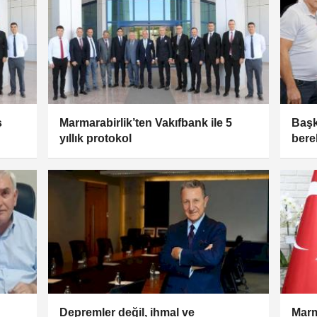
ş
Marmarabirlik’ten Vakıfbank ile 5
Başk
yıllık protokol
bere
Depremler değil, ihmal ve
Marm