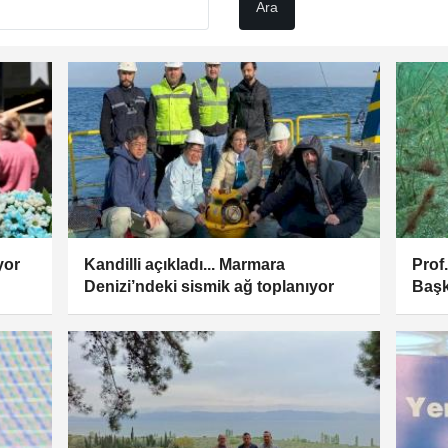
yor
Kandilli açıkladı... Marmara
Prof
Denizi’ndeki sismik ağ toplanıyor
Başk
deni