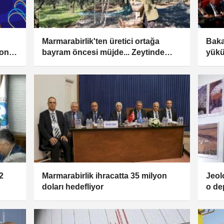
Marmarabirlik'ten üretici ortağa
Baka
yonu'
bayram öncesi müjde... Zeytinde
yükü
fiyat farkları 30 Mayıs’ta ödenecek
uyar
2
Marmarabirlik ihracatta 35 milyon
Jeol
doları hedefliyor
o de