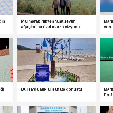
gin
Marmarabirlik’ten 'anıt zeytin
​Mar
ağaçları'na özel marka vizyonu
vurg
ihra
ği
Bursa'da atıklar sanata dönüştü
Marm
Prof.