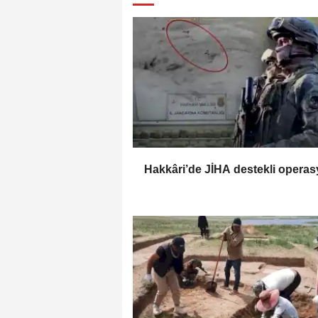
Hakkâri’de JİHA destekli opera