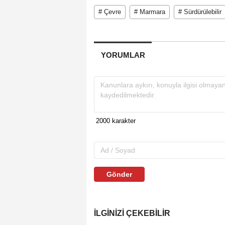
# Çevre
# Marmara
# Sürdürülebilir
YORUMLAR
Gönder
İLGINIZI ÇEKEBILIR