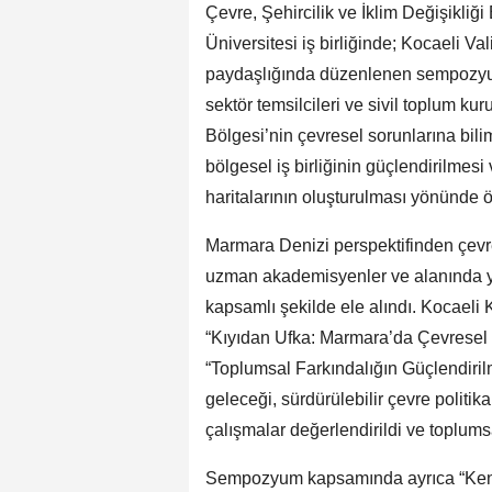
Çevre, Şehircilik ve İklim Değişikliğ
Üniversitesi iş birliğinde; Kocaeli V
paydaşlığında düzenlenen sempozyum
sektör temsilcileri ve sivil toplum ku
Bölgesi’nin çevresel sorunlarına bili
bölgesel iş birliğinin güçlendirilmes
haritalarının oluşturulması yönünde
Marmara Denizi perspektifinden çevre
uzman akademisyenler ve alanında yetk
kapsamlı şekilde ele alındı. Kocae
“Kıyıdan Ufka: Marmara’da Çevresel Te
“Toplumsal Farkındalığın Güçlendiril
geleceği, sürdürülebilir çevre politik
çalışmalar değerlendirildi ve toplum
Sempozyum kapsamında ayrıca “Kentse