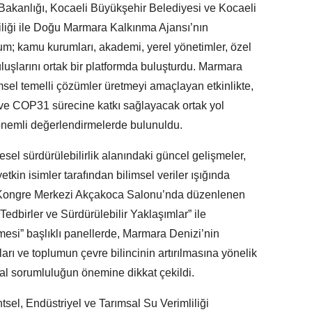
i Bakanlığı, Kocaeli Büyükşehir Belediyesi ve Kocaeli
aliliği ile Doğu Marmara Kalkınma Ajansı’nın
; kamu kurumları, akademi, yerel yönetimler, özel
ruluşlarını ortak bir platformda buluşturdu. Marmara
msel temelli çözümler üretmeyi amaçlayan etkinlikte,
i ve COP31 sürecine katkı sağlayacak ortak yol
 önemli değerlendirmelerde bulunuldu.
sel sürdürülebilirlik alanındaki güncel gelişmeler,
in isimler tarafından bilimsel veriler ışığında
li Kongre Merkezi Akçakoca Salonu’nda düzenlenen
dbirler ve Sürdürülebilir Yaklaşımlar” ile
mesi” başlıklı panellerde, Marmara Denizi’nin
aları ve toplumun çevre bilincinin artırılmasına yönelik
sal sorumluluğun önemine dikkat çekildi.
l, Endüstriyel ve Tarımsal Su Verimliliği