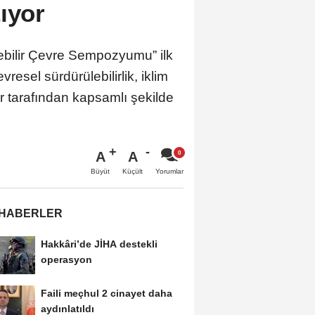
ıyor
ebilir Çevre Sempozyumu” ilk
esel sürdürülebilirlik, iklim
ar tarafından kapsamlı şekilde
A
A
Büyüt
Küçült
Yorumlar
 HABERLER
Hakkâri’de JİHA destekli
operasyon
Faili meçhul 2 cinayet daha
aydınlatıldı