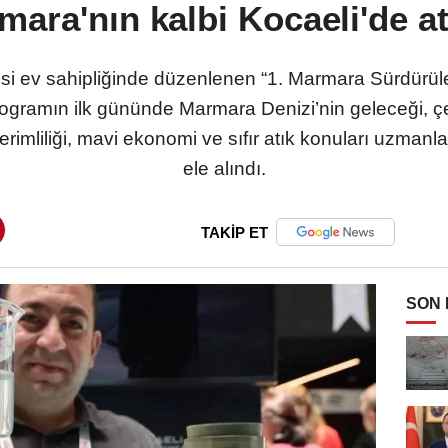
mara'nın kalbi Kocaeli'de at
si ev sahipliğinde düzenlenen “1. Marmara Sürdürül
gramın ilk gününde Marmara Denizi’nin geleceği, çevr
erimliliği, mavi ekonomi ve sıfır atık konuları uzmanl
ele alındı.
TAKİP ET
SON