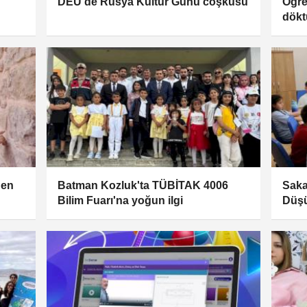
DEÜ'de Rusya Kültür Günü coşkusu
Öğre
dökt
den
Batman Kozluk'ta TÜBİTAK 4006
Saka
Bilim Fuarı'na yoğun ilgi
Düşü
başl