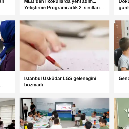
an
MEB'den ilkokullarda yeni adım...
Doku
Yetiştirme Programı artık 2. sınıfları
günl
da kapsayacak
İstanbul Üsküdar LGS geleneğini
Genç
bozmadı