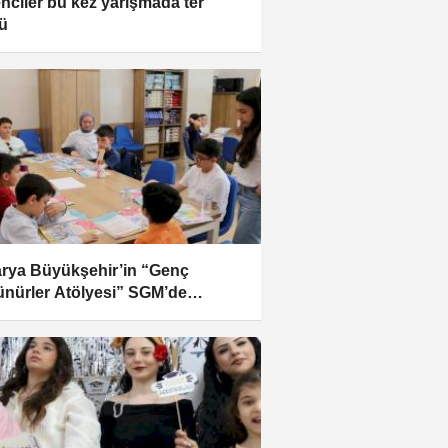
nciler bu kez yarışmada ter
ü
rya Büyükşehir’in “Genç
nürler Atölyesi” SGM’de
adı