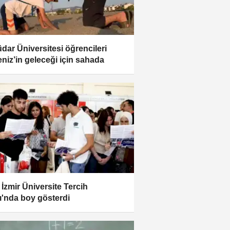
dar Üniversitesi öğrencileri
niz’in geleceği için sahada
İzmir Üniversite Tercih
ı'nda boy gösterdi