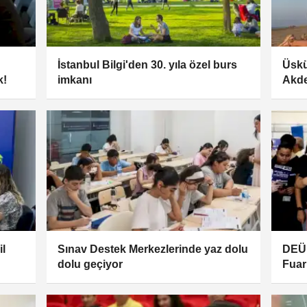
İstanbul Bilgi'den 30. yıla özel burs
Üskü
k!
imkanı
Akde
il
Sınav Destek Merkezlerinde yaz dolu
DEÜ 
dolu geçiyor
Fuar