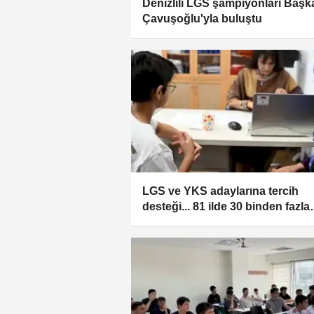
Denizlili LGS şampiyonları Başk
Çavuşoğlu'yla buluştu
LGS ve YKS adaylarına tercih
desteği... 81 ilde 30 binden fazla
danışmanlık birimi kuruldu