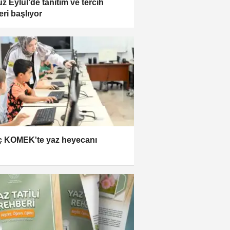
z Eylül'de tanıtım ve tercih
eri başlıyor
 KOMEK'te yaz heyecanı