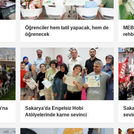
Öğrenciler hem tatil yapacak, hem de
MEB’
öğrenecek
rehb
'na
Sakarya'da Engelsiz Hobi
Saka
Atölyelerinde karne sevinci
sevi