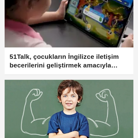
51Talk, çocukların İngilizce iletişim
becerilerini geliştirmek amacıyla
küresel müfredat güncellemesi
yaparak 15. yıl dönümünü kutladı