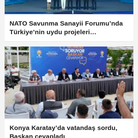
NATO Savunma Sanayii Forumu’nda
Türkiye’nin uydu projeleri
gündemde... İMECE-2 ve İMECE-3
tanıtıldı
Konya Karatay’da vatandaş sordu,
Başkan cevapladı