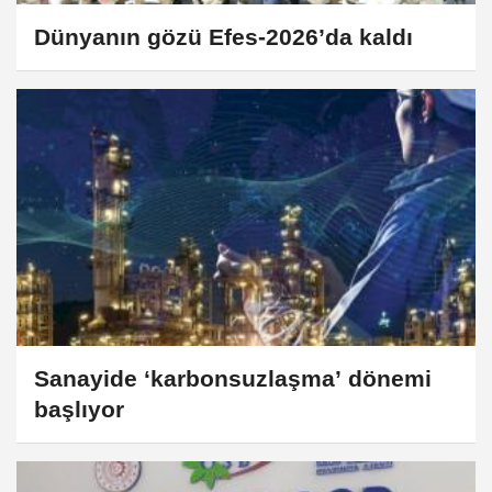
Dünyanın gözü Efes-2026’da kaldı
Sanayide ‘karbonsuzlaşma’ dönemi
başlıyor