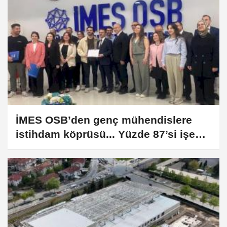
İMES OSB’den genç mühendislere
istihdam köprüsü... Yüzde 87’si işe
yerleşti