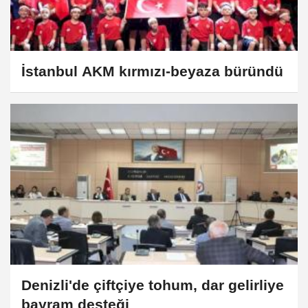
İstanbul AKM kırmızı-beyaza büründü
Denizli'de çiftçiye tohum, dar gelirliye
bayram desteği