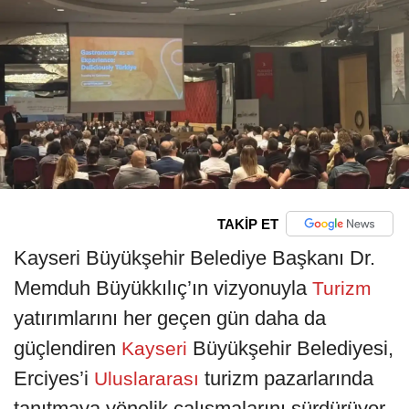
TAKİP ET
Kayseri Büyükşehir Belediye Başkanı Dr.
Memduh Büyükkılıç’ın vizyonuyla
Turizm
yatırımlarını her geçen gün daha da
güçlendiren
Büyükşehir Belediyesi,
Kayseri
Erciyes’i
turizm pazarlarında
Uluslararası
tanıtmaya yönelik çalışmalarını sürdürüyor.