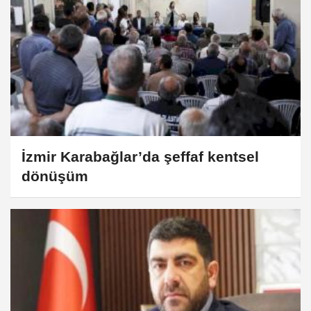
İzmir Karabağlar’da şeffaf kentsel
dönüşüm