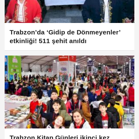
Trabzon’da ‘Gidip de Dönmeyenler’
etkinliği! 511 şehit anıldı
Trabzon Kitap Günleri ikinci kez