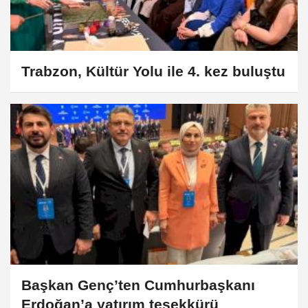
Trabzon, Kültür Yolu ile 4. kez buluştu
Başkan Genç’ten Cumhurbaşkanı
Erdoğan’a yatırım teşekkürü