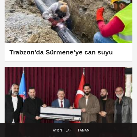
Trabzon'da Sürmene’ye can suyu
AYRINTILAR
TAMAM