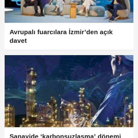
Avrupalı fuarcılara İzmir’den açık
davet
Sanayide ‘karbonsuzlaşma’ dönemi