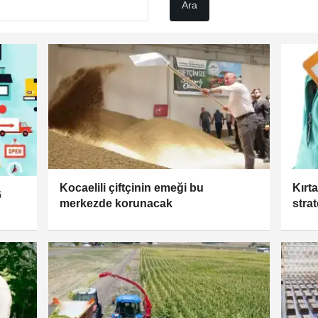
Kocaelili çiftçinin emeği bu
Kırt
6
merkezde korunacak
stra
süre