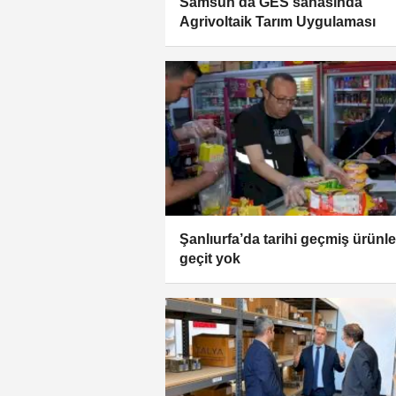
Samsun’da GES sahasında
Agrivoltaik Tarım Uygulaması
Şanlıurfa’da tarihi geçmiş ürünl
geçit yok