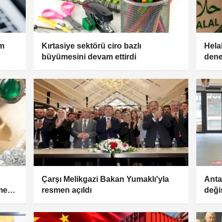
em
Kırtasiye sektörü ciro bazlı
Helal
büyümesini devam ettirdi
dene
'Hela
Çarşı Melikgazi Bakan Yumaklı'yla
Antal
eme
resmen açıldı
deği