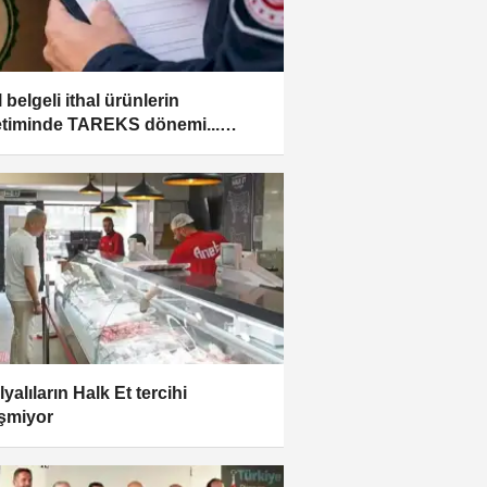
 belgeli ithal ürünlerin
timinde TAREKS dönemi...
l' etiketine özel denetim
yalıların Halk Et tercihi
şmiyor