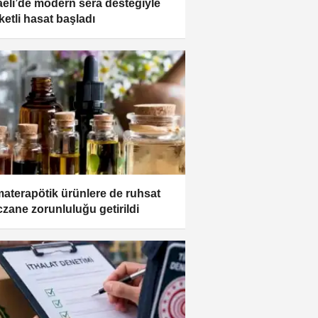
eli’de modern sera desteğiyle
ketli hasat başladı
aterapötik ürünlere de ruhsat
czane zorunluluğu getirildi