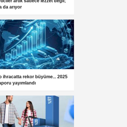
iciler artık sadece lezzet değil;
a da arıyor
o ihracatta rekor büyüme... 2025
 raporu yayımlandı