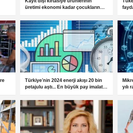
Kayıt dışı kırtasiye ürünlerinin
Tüket
üretimi ekonomi kadar çocukların
fayd
sağlığını da tehdit ediyor
ere
Türkiye’nin 2024 enerji akışı 20 bin
Mikr
petajulu aştı... En büyük pay imalat
yılı
sanayinde