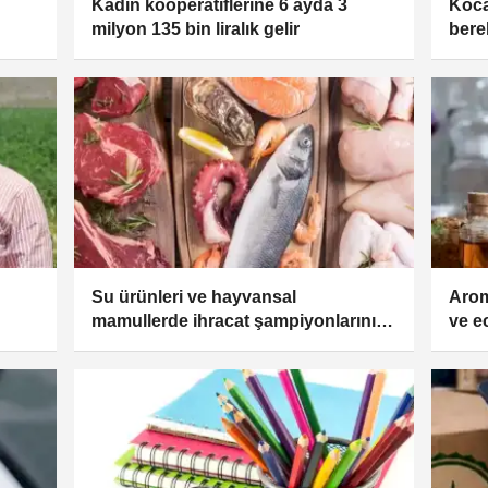
Kadın kooperatiflerine 6 ayda 3
Koca
milyon 135 bin liralık gelir
bere
Su ürünleri ve hayvansal
Arom
mamullerde ihracat şampiyonlarının
ve e
14’ü Egeli