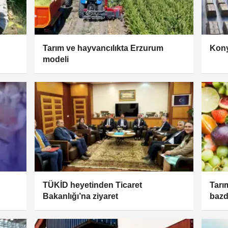
Tarım ve hayvancılıkta Erzurum
Kony
modeli
TÜKİD heyetinden Ticaret
Tarım
Bakanlığı’na ziyaret
bazd