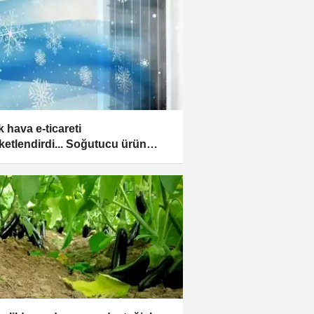
k hava e-ticareti
ketlendirdi... Soğutucu ürün
ları zirvede