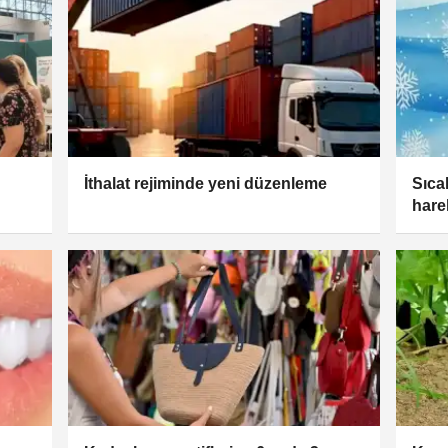
İthalat rejiminde yeni düzenleme
Sıca
hare
satış