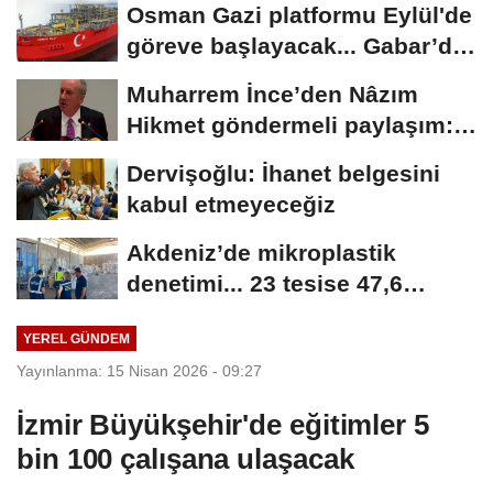
Osman Gazi platformu Eylül'de
göreve başlayacak... Gabar’da
günlük...
Muharrem İnce’den Nâzım
Hikmet göndermeli paylaşım:
Vatan hainliğine...
Dervişoğlu: İhanet belgesini
kabul etmeyeceğiz
Akdeniz’de mikroplastik
denetimi... 23 tesise 47,6
milyon TL ceza!
YEREL GÜNDEM
Yayınlanma: 15 Nisan 2026 - 09:27
İzmir Büyükşehir'de eğitimler 5
bin 100 çalışana ulaşacak