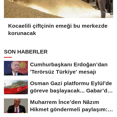
Kocaelili çiftçinin emeği bu merkezde
korunacak
SON HABERLER
Cumhurbaşkanı Erdoğan’dan
'Terörsüz Türkiye' mesajı
Osman Gazi platformu Eylül'de
göreve başlayacak... Gabar’da
günlük...
Muharrem İnce’den Nâzım
Hikmet göndermeli paylaşım:
Vatan hainliğine...