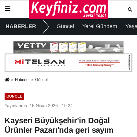
HABERLER
Güncel
Yerel Gündem
Yaş
Haberler
Güncel
GÜNCEL
Yayınlanma: 15 Nisan 2026 - 10:24
Kayseri Büyükşehir'in Doğal
Ürünler Pazarı'nda geri sayım