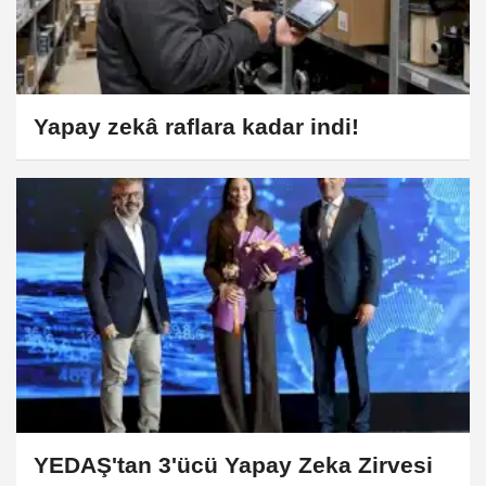
Yapay zekâ raflara kadar indi!
YEDAŞ'tan 3'ücü Yapay Zeka Zirvesi